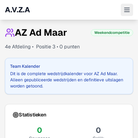
A.V.Z.A
AZ Ad Maar
Weekendcompetitie
4
e Afdeling •
Positie
3
•
0
punten
Team Kalender
Dit is de complete wedstrijdkalender voor
AZ Ad Maar
.
Alleen gepubliceerde wedstrijden en definitieve uitslagen
worden getoond.
Statistieken
0
0