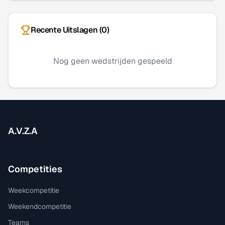
Recente Uitslagen (
0
)
Nog geen wedstrijden gespeeld
A.V.Z.A
Competities
Weekcompetitie
Weekendcompetitie
Teams