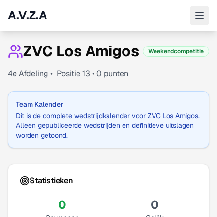
A.V.Z.A
ZVC Los Amigos
Weekendcompetitie
4
e Afdeling •
Positie
13
•
0
punten
Team Kalender
Dit is de complete wedstrijdkalender voor
ZVC Los Amigos
.
Alleen gepubliceerde wedstrijden en definitieve uitslagen
worden getoond.
Statistieken
0
0