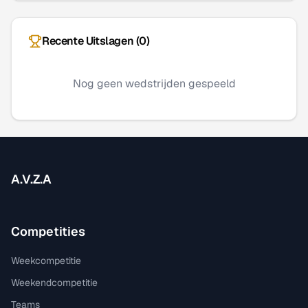
Recente Uitslagen (
0
)
Nog geen wedstrijden gespeeld
A.V.Z.A
Competities
Weekcompetitie
Weekendcompetitie
Teams