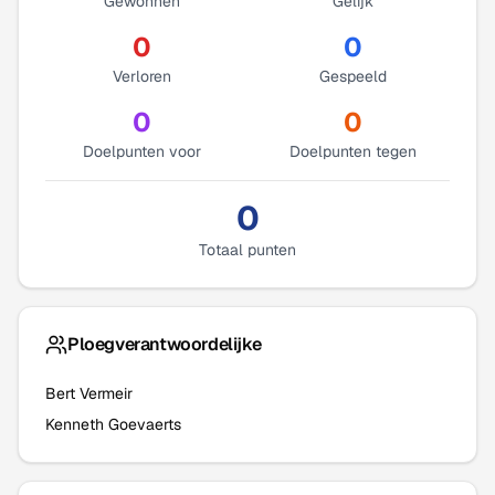
Gewonnen
Gelijk
0
0
Verloren
Gespeeld
0
0
Doelpunten voor
Doelpunten tegen
0
Totaal punten
Ploegverantwoordelijke
Bert Vermeir
Kenneth Goevaerts