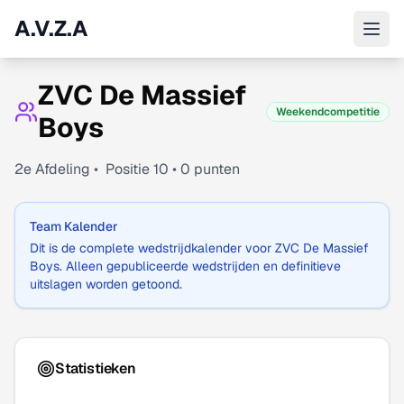
A.V.Z.A
ZVC De Massief
Weekendcompetitie
Boys
2
e Afdeling •
Positie
10
•
0
punten
Team Kalender
Dit is de complete wedstrijdkalender voor
ZVC De Massief
Boys
. Alleen gepubliceerde wedstrijden en definitieve
uitslagen worden getoond.
Statistieken