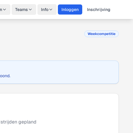
n
Teams
Info
Inloggen
Inschrijving
Weekcompetitie
toond.
trijden gepland