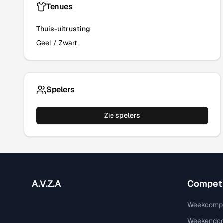
Tenues
Thuis-uitrusting
Geel
/
Zwart
Spelers
Zie spelers
A.V.Z.A
Competi
Weekcompe
Weekendco