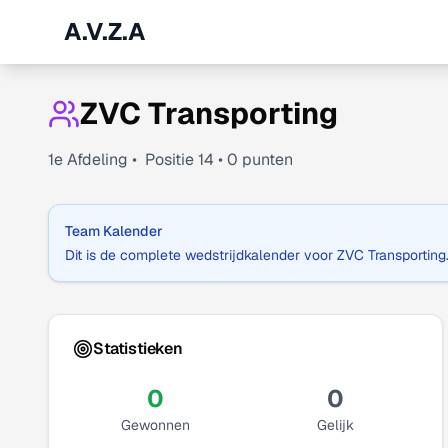
A.V.Z.A
ZVC Transporting
1
e Afdeling •
Positie
14
•
0
punten
Team Kalender
Dit is de complete wedstrijdkalender voor
ZVC Transporting
Statistieken
0
0
Gewonnen
Gelijk