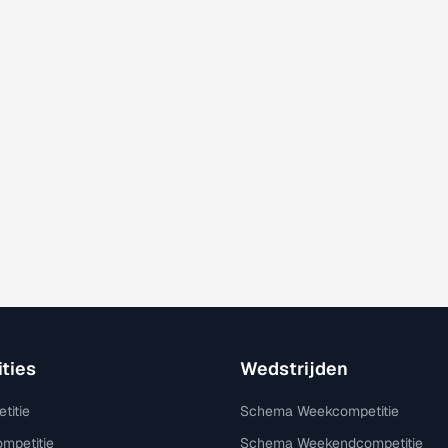
ties
Wedstrijden
titie
Schema Weekcompetitie
mpetitie
Schema Weekendcompetitie