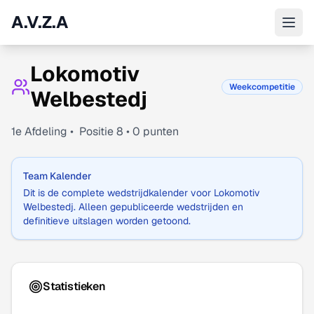
A.V.Z.A
Lokomotiv
Weekcompetitie
Welbestedj
1
e Afdeling •
Positie
8
•
0
punten
Team Kalender
Dit is de complete wedstrijdkalender voor
Lokomotiv
Welbestedj
. Alleen gepubliceerde wedstrijden en
definitieve uitslagen worden getoond.
Statistieken