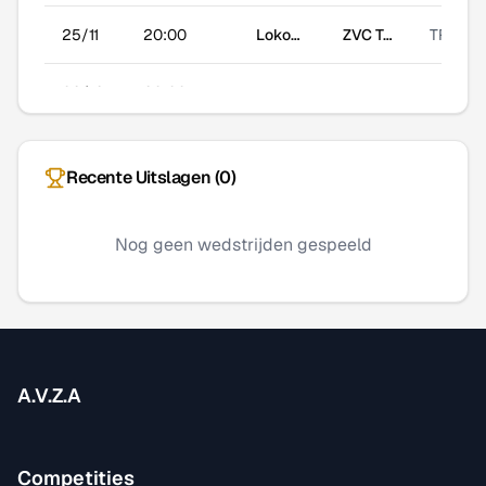
25/11
20:00
Lokomotiv Welbestedj
ZVC Transporting
TR
02/12
20:00
AZ-LEGENDS
Lokomotiv Welbestedj
TR
09/12
20:00
Lokomotiv Welbestedj
Dynamo Fart
TR
Recente Uitslagen (
0
)
14/12
21:00
FC Toque Fino
Lokomotiv Welbestedj
WB
Nog geen wedstrijden gespeeld
23/12
20:00
Lokomotiv Welbestedj
Inter Meloen
TR
06/01
20:00
Inter Meloen
Lokomotiv Welbestedj
TR
13/01
20:00
Lokomotiv Welbestedj
FC Toque Fino
TR
A.V.Z.A
18/01
20:00
Dynamo Fart
Lokomotiv Welbestedj
WB
Competities