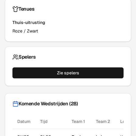
Tenues
Thuis-uitrusting
Roze
/
Zwart
Spelers
Zie spelers
Komende Wedstrijden (
28
)
Datum
Tijd
Team 1
Team 2
Locatie