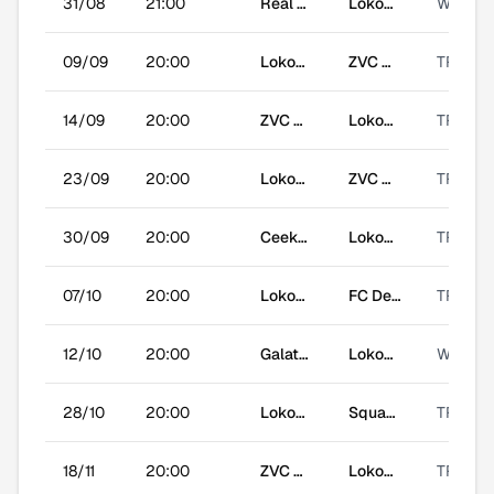
31/08
21:00
Real Asse
Lokomotiv Welbestedj
WB
09/09
20:00
Lokomotiv Welbestedj
ZVC Borussia Dorstmund
TR
14/09
20:00
ZVC De Steeg
Lokomotiv Welbestedj
TR
23/09
20:00
Lokomotiv Welbestedj
ZVC Wetteraalst United
TR
30/09
20:00
Ceekes
Lokomotiv Welbestedj
TR
07/10
20:00
Lokomotiv Welbestedj
FC De Sperre
TR
12/10
20:00
Galatasaray
Lokomotiv Welbestedj
WB
28/10
20:00
Lokomotiv Welbestedj
Squadra Grinta
TR
18/11
20:00
ZVC De Maatjes
Lokomotiv Welbestedj
TR