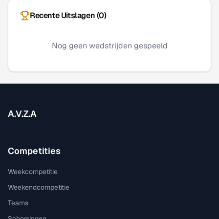
Recente Uitslagen (
0
)
Nog geen wedstrijden gespeeld
A.V.Z.A
Competities
Weekcompetitie
Weekendcompetitie
Teams
Schorsingen