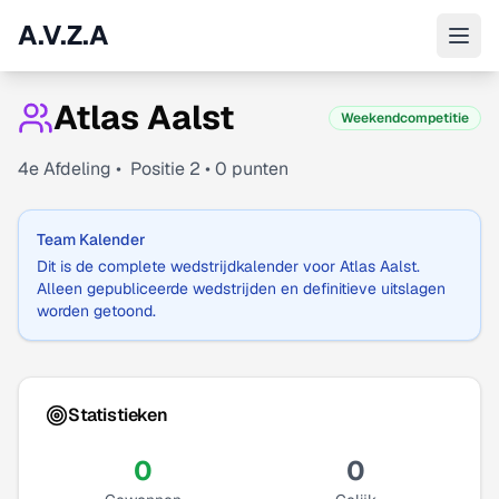
A.V.Z.A
Atlas Aalst
Weekendcompetitie
4
e Afdeling •
Positie
2
•
0
punten
Team Kalender
Dit is de complete wedstrijdkalender voor
Atlas Aalst
.
Alleen gepubliceerde wedstrijden en definitieve uitslagen
worden getoond.
Statistieken
0
0