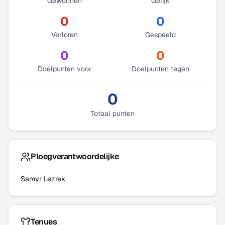
Gewonnen
Gelijk
0
0
Verloren
Gespeeld
0
0
Doelpunten voor
Doelpunten tegen
0
Totaal punten
Ploegverantwoordelijke
Samyr Lezrek
Tenues